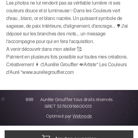
Les photos ne lui rendent pas sa véritable lumière ni ses
couleurs douce et si lumineuse✨️Dans les Couleurs vert
d'eau , blanc, or et blanc nacrée. Un puissant symbole de
sagesse, de paix intérieure, d'alignement, d'ancrage... 🌳J'ai
déposé sur les branches des mots... un message
l'accompagne pour qui en fera l'acquisition.
A venir découvrir dans mon atelier 🥰
Paiment en plusieurs fois possible sur toutes mes créations.
Créativement 👩‍🎨Aurélie Grouffier 💋Artiste" Les Couleurs
d'Auré "www.aureliegrouffier.com
888 Aurélie Grouffier tous droits réservés.
SIRET 53760916600013
Optimisé par
Webnode