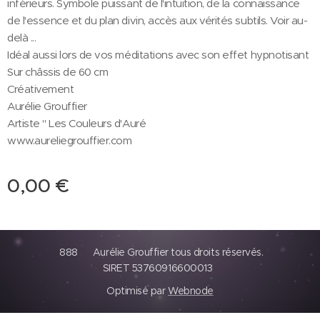
inférieurs. Symbole puissant de l'intuition, de la connaissance
de l'essence et du plan divin, accès aux vérités subtils. Voir au-
delà ...
Idéal aussi lors de vos méditations avec son effet hypnotisant
Sur châssis de 60 cm
Créativement
Aurélie Grouffier
Artiste " Les Couleurs d'Auré
www.aureliegrouffier.com
0,00
€
888 Aurélie Grouffier tous droits réservés.
SIRET 53760916600013
Optimisé par
Webnode