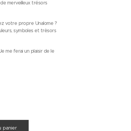
de merveilleux trésors
rez votre propre Unalome ?
leurs, symboles et trèsors
e me ferai un plaisir de le
u panier