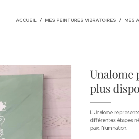
ACCUEIL
MES PEINTURES VIBRATOIRES
MES 
Unalome p
plus dispo
L'Unalome represente
différentes étapes né
paix, l'illumination.